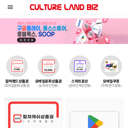
menu
컬쳐랜드상품권
모바일문화상품권
스마트문상
모바일쿠폰
(모바일문화상품권)
(오프라인전용)
(온라인게임전용)
(카페/편의점등)