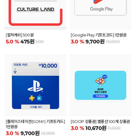
[컬쳐캐쉬] 500원
[Google Play 기프트코드] 1만원권
5.0
%
475원
3.0
%
9,700원
500
10,000
[플레이스테이션(SONY) 기프트카드]
[SOOP 상품권] 별풍선 100개 상품권
1만원권
3.0
%
10,670원
11,000
3.0
%
9,700원
10,000