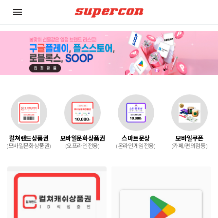
menu
컬쳐랜드상품권
모바일문화상품권
스마트문상
모바일쿠폰
(모바일문화상품권)
(오프라인전용)
(온라인게임전용)
(카페/편의점등)