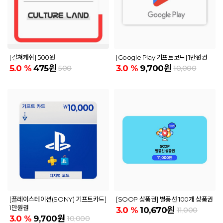
[컬쳐캐쉬] 500원
[Google Play 기프트코드] 1만원권
5.0
%
475원
3.0
%
9,700원
500
10,000
[플레이스테이션(SONY) 기프트카드]
[SOOP 상품권] 별풍선 100개 상품권
1만원권
3.0
%
10,670원
11,000
3.0
%
9,700원
10,000