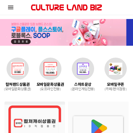
menu
컬쳐랜드상품권
모바일문화상품권
스마트문상
모바일쿠폰
(모바일문화상품권)
(오프라인전용)
(온라인게임전용)
(카페/편의점등)