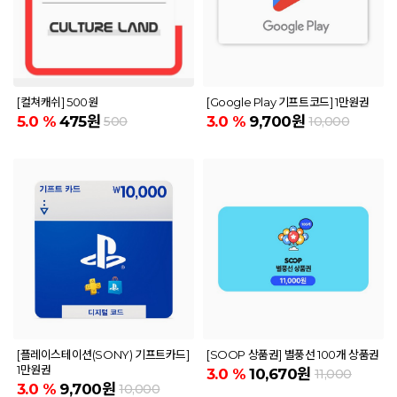
[컬쳐캐쉬] 500원
[Google Play 기프트코드] 1만원권
5.0
%
475원
3.0
%
9,700원
500
10,000
[플레이스테이션(SONY) 기프트카드]
[SOOP 상품권] 별풍선 100개 상품권
1만원권
3.0
%
10,670원
11,000
3.0
%
9,700원
10,000