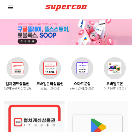
menu
컬쳐랜드상품권
모바일문화상품권
스마트문상
모바일쿠폰
(모바일문화상품권)
(오프라인전용)
(온라인게임전용)
(카페/편의점등)