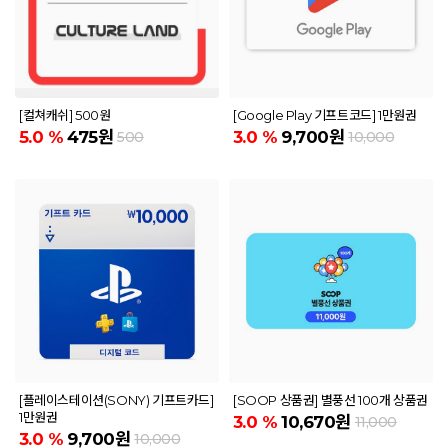
[컬쳐캐쉬] 500원
[Google Play 기프트코드] 1만원권
5.0
%
475원
3.0
%
9,700원
500
10,000
[플레이스테이션(SONY) 기프트카드]
[SOOP 상품권] 별풍선 100개 상품권
1만원권
3.0
%
10,670원
11,000
3.0
%
9,700원
10,000