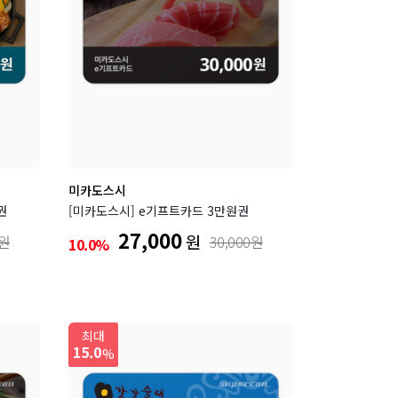
미카도스시
권
[미카도스시] e기프트카드 3만원권
27,000
원
0원
30,000원
10.0%
최대
15.0
%