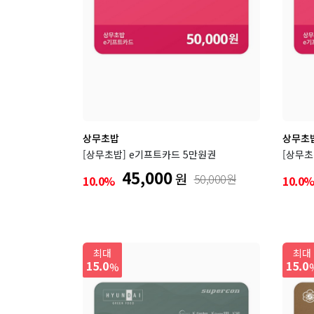
상무초밥
상무초
[상무초밥] e기프트카드 5만원권
[상무초
45,000
원
50,000원
10.0%
10.0
최대
최대
15.0
15.0
%