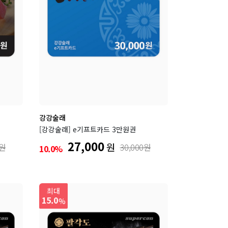
강강술래
[강강술래] e기프트카드 3만원권
27,000
원
0원
30,000원
10.0%
최대
15.0
%