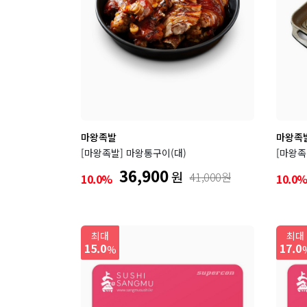
마왕족발
마왕족
[마왕족발] 마왕통구이(대)
[마왕족
36,900
원
41,000원
10.0%
10.0
최대
최대
15.0
17.0
%