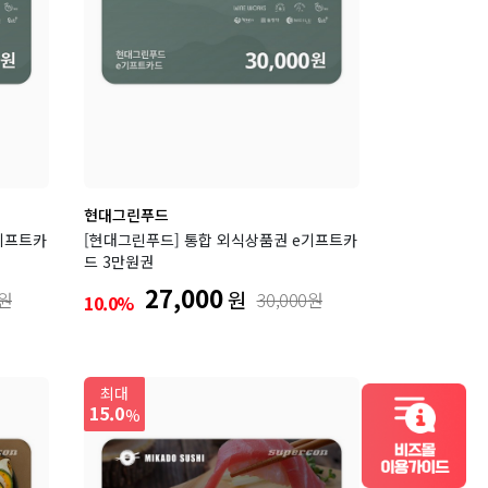
현대그린푸드
기프트카
[현대그린푸드] 통합 외식상품권 e기프트카
드 3만원권
27,000
원
0원
30,000원
10.0%
최대
15.0
%
컬쳐랜드 비즈몰 이용가이드