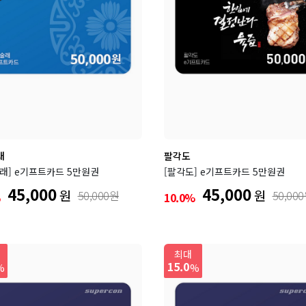
래
팔각도
래] e기프트카드 5만원권
[팔각도] e기프트카드 5만원권
45,000
45,000
원
원
50,000원
50,00
%
10.0%
최대
15.0
%
%