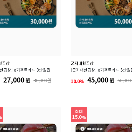
한곱창
군자대한곱창
한곱창] e기프트카드 3만원권
[군자대한곱창] e기프트카드 5만원
27,000
45,000
원
원
30,000원
50,00
%
10.0%
최대
15.0
%
%