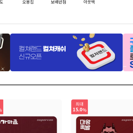
도
오봉집
보배반점
아웃백
최대
15.0
%
%