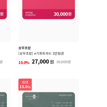
상무초밥
[상무초밥] e기프트카드 3만원권
27,000
원
0원
30,000원
10.0%
최대
15.0
%