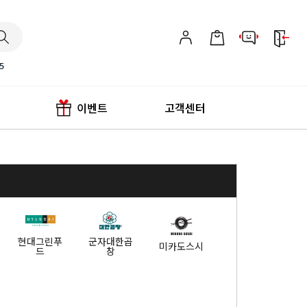
5
이벤트
고객센터
현대그린푸
군자대한곱
미카도스시
드
창