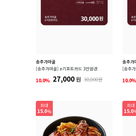
송추가마골
송추가
[송추가마골] e기프트카드 3만원권
[송추가
27,000
원
30,000원
10.0%
10.0
최대
최대
15.0
15.0
%