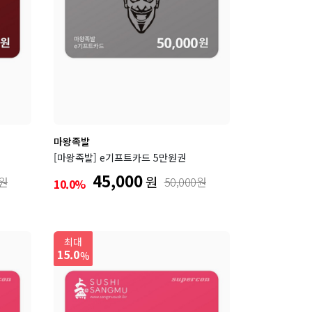
마왕족발
[마왕족발] e기프트카드 5만원권
45,000
원
0원
50,000원
10.0%
최대
15.0
%