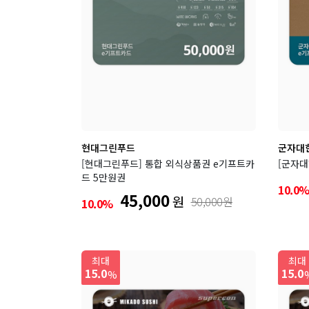
현대그린푸드
군자대
[현대그린푸드] 통합 외식상품권 e기프트카
[군자대
드 5만원권
10.0
45,000
원
50,000원
10.0%
최대
최대
15.0
15.0
%