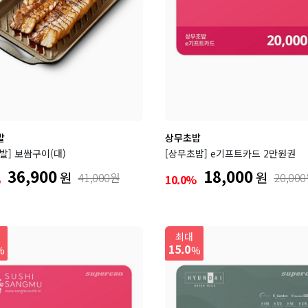
발
상무초밥
발] 보쌈구이(대)
[상무초밥] e기프트카드 2만원권
36,900
18,000
원
원
41,000원
20,00
%
10.0%
최대
15.0
%
%