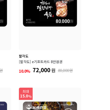
팔각도
[팔각도] e기프트카드 8만원권
72,000
원
0원
80,000원
10.0%
최대
15.0
%