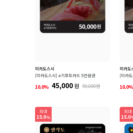
미카도스시
미카도
[미카도스시] e기프트카드 5만원권
[미카도
45,000
원
50,000원
10.0%
10.0
최대
최대
15.0
15.0
%