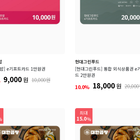
밥
현대그린푸드
밥] e기프트카드 1만원권
[현대그린푸드] 통합 외식상품권 e
드 2만원권
9,000
원
10,000원
%
18,000
원
20,00
10.0%
최대
15.0
%
%