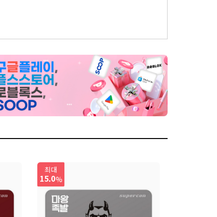
최대
15.0
%