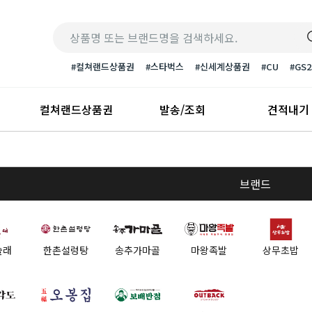
#컬쳐랜드상품권
#스타벅스
#신세계상품권
#CU
#GS2
컬쳐랜드상품권
발송/조회
견적내기
브랜드
술래
한촌설렁탕
송추가마골
마왕족발
상무초밥