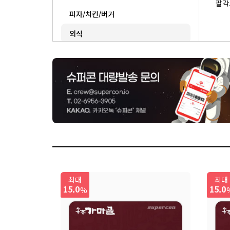
팔각
피자/치킨/버거
외식
베이커리/도넛
상품권/생활편의/기타
최대
최대
15.0
15.0
%