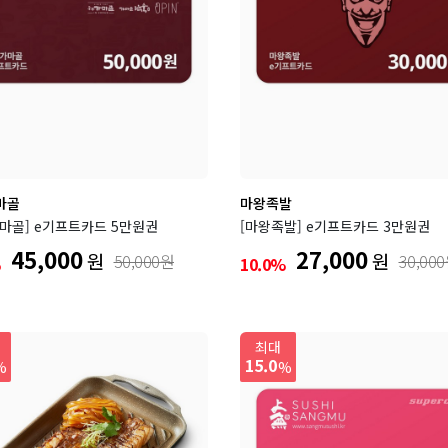
마골
마왕족발
마골] e기프트카드 5만원권
[마왕족발] e기프트카드 3만원권
45,000
27,000
원
원
50,000원
30,00
%
10.0%
최대
15.0
%
%