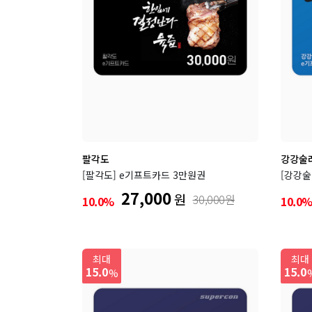
팔각도
강강술
[팔각도] e기프트카드 3만원권
[강강술
27,000
원
30,000원
10.0%
10.0
최대
최대
15.0
15.0
%