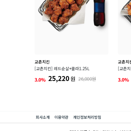
교촌치킨
교촌치
[교촌치킨] 레드순살+콜라1.25L
[교촌치
25,220
원
26,000원
3.0%
3.0%
회사소개
이용약관
개인정보처리방침