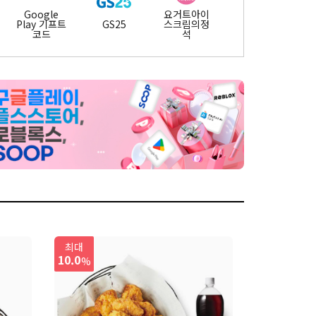
Google
요거트아이
Play 기프트
GS25
스크림의정
코드
석
봉명동내커
배스킨라빈
네이버페이
피
스
티바두마리
7번가피자
컬쳐캐쉬
치킨
현대그린푸
군자대한곱
미카도스시
최대
드
창
10.0
%
나뚜루
도미노피자
뚜레쥬르