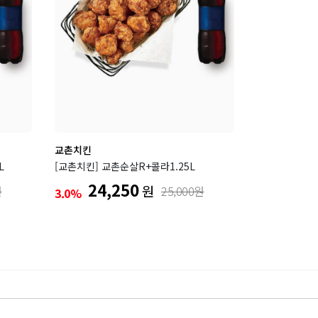
교촌치킨
L
[교촌치킨] 교촌순살R+콜라1.25L
24,250
원
원
25,000원
3.0%