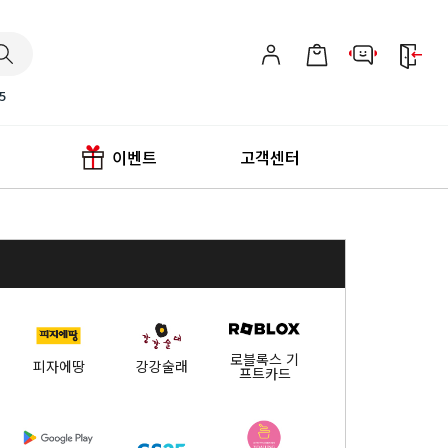
5
이벤트
고객센터
로블록스 기
피자에땅
강강술래
프트카드