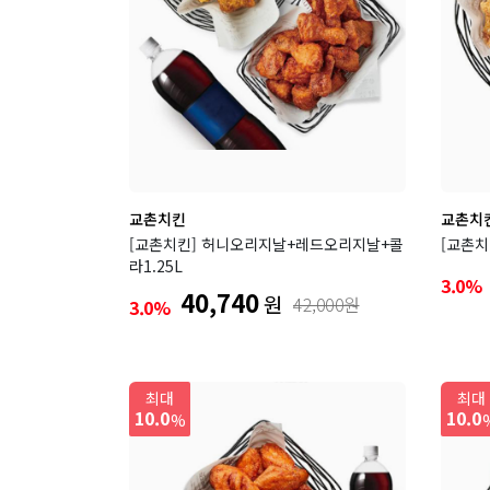
교촌치킨
교촌치
[교촌치킨] 허니오리지날+레드오리지날+콜
[교촌치
라1.25L
3.0%
40,740
원
42,000원
3.0%
최대
최대
10.0
10.0
%