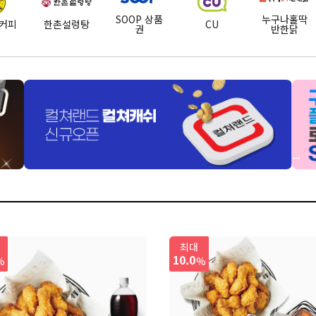
SOOP 상품
누구나홀딱
커피
한촌설렁탕
CU
권
반한닭
메가MGC커
두잇
여기어때
조앤더주스
이마트
피
터치
던킨
맥도날드
파리바게뜨
설빙
멕시카나치
피자
송추가마골
마왕족발
상무초밥
최대
킨
10.0
%
%
반하
달리는커피
떡보의하루
베즐리
KFC