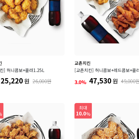
리아
롯데시네마
빌리엔젤
BBQ
빽다방
루치
팔각도
오봉집
보배반점
버거킹
킨
교촌치킨
킨] 허니콤보+콜라1.25L
[교촌치킨] 허니콤보+레드콤보+콜라1
25,220
47,530
원
원
26,000원
49,000
3.0%
백
최대
10.0
%
%