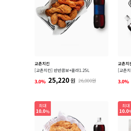
교촌치킨
교촌치
[교촌치킨] 반반콤보+콜라1.25L
[교촌
25,220
원
26,000원
3.0%
3.0%
최대
최대
10.0
10.0
%