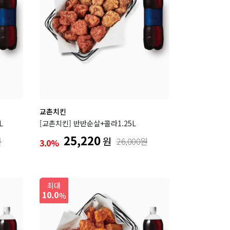
교촌치킨
L
[교촌치킨] 반반순살+콜라1.25L
25,220
원
원
26,000원
3.0%
최대
10.0
%