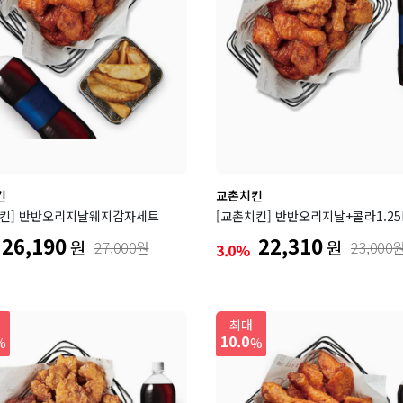
킨
교촌치킨
치킨] 반반오리지날웨지감자세트
[교촌치킨] 반반오리지날+콜라1.25
26,190
22,310
원
원
27,000원
23,000
3.0%
최대
10.0
%
%