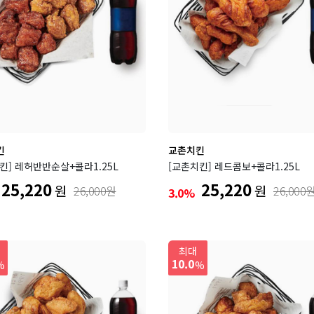
킨
교촌치킨
킨] 레허반반순살+콜라1.25L
[교촌치킨] 레드콤보+콜라1.25L
25,220
25,220
원
원
26,000원
26,000
3.0%
최대
10.0
%
%