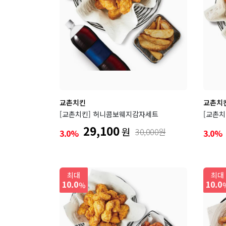
다
롯데
오븐마
킨
교촌치킨
교촌치
[교촌치킨] 허니콤보웨지감자세트
[교촌치
29,100
원
30,000원
3.0%
3.0%
아웃
최대
최대
10.0
10.0
%