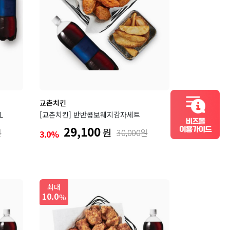
교촌치킨
컬쳐랜드 비즈몰 이용가이드
L
[교촌치킨] 반반콤보웨지감자세트
29,100
원
원
30,000원
3.0%
최대
10.0
%