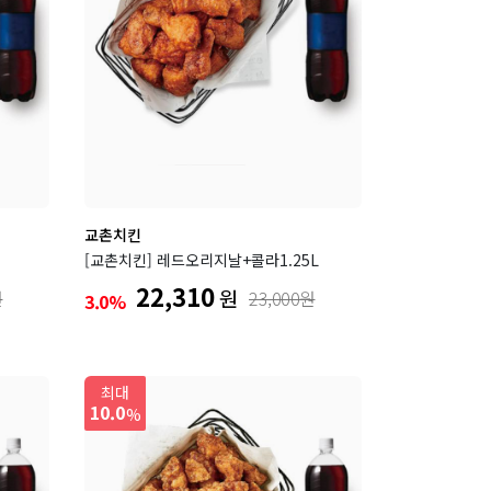
교촌치킨
[교촌치킨] 레드오리지날+콜라1.25L
22,310
원
원
23,000원
3.0%
최대
10.0
%