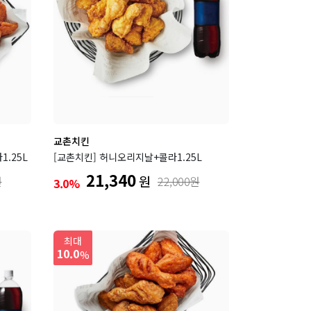
아티제
교촌치킨
보드람치킨
엔제리너스
피자헛
깐부치킨
교촌치킨
.25L
[교촌치킨] 허니오리지날+콜라1.25L
21,340
원
원
22,000원
3.0%
최대
10.0
%