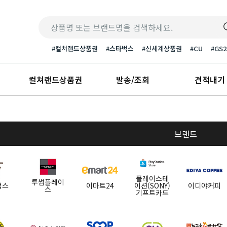
#컬쳐랜드상품권
#스타벅스
#신세계상품권
#CU
#GS2
컬쳐랜드상품권
발송/조회
견적내기
브랜드
플레이스테
투썸플레이
벅스
이마트24
이션(SONY)
이디야커피
스
기프트카드