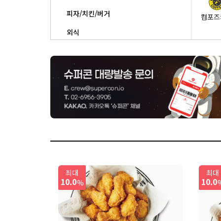
피자/치킨/버거
컴포즈
외식
베이커리/도넛
상품권/생활편의/기타
유캔
맘스
빅스타
최대
최대
10.0
10.0
%
커피에