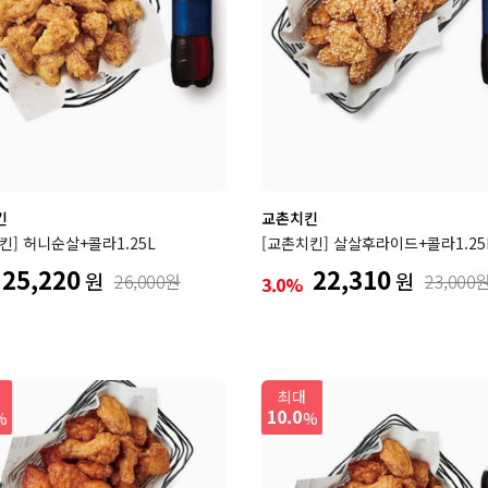
킨
교촌치킨
킨] 허니순살+콜라1.25L
[교촌치킨] 살살후라이드+콜라1.25
25,220
22,310
원
원
26,000원
23,000
3.0%
최대
10.0
%
%