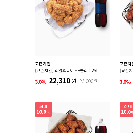
교촌치킨
교촌치
[교촌치킨] 리얼후라이드+콜라1.25L
[교촌치
22,310
원
23,000원
3.0%
3.0%
최대
최대
10.0
10.0
%