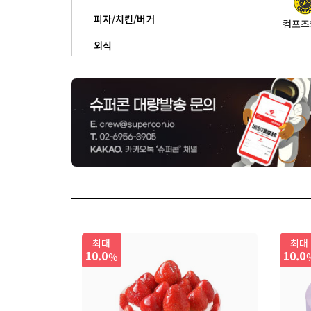
피자/치킨/버거
컴포즈
외식
베이커리/도넛
상품권/생활편의/기타
유캔
맘스
빅스타
최대
최대
10.0
10.0
%
커피에