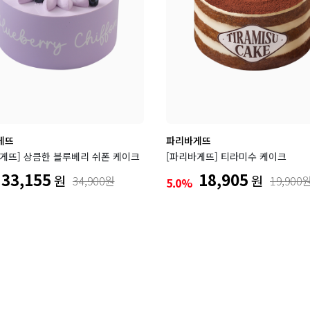
리아
롯데시네마
빌리엔젤
BBQ
빽다방
루치
팔각도
오봉집
보배반점
버거킹
게뜨
파리바게뜨
게뜨] 상큼한 블루베리 쉬폰 케이크
[파리바게뜨] 티라미수 케이크
33,155
18,905
원
원
34,900원
19,900
5.0%
백