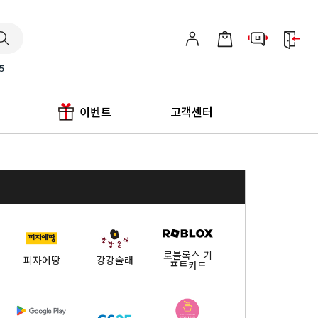
5
이벤트
고객센터
로블록스 기
피자에땅
강강술래
프트카드