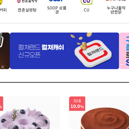
SOOP 상품
누구나홀딱
커피
한촌설렁탕
CU
권
반한닭
메가MGC커
두잇
여기어때
조앤더주스
이마트
피
터치
던킨
맥도날드
파리바게뜨
설빙
멕시카나치
피자
송추가마골
마왕족발
상무초밥
최대
킨
10.0
%
%
반하
달리는커피
떡보의하루
베즐리
KFC