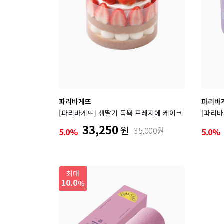
다
롯데
오븐마
킨
파리바게뜨
파리바
[파리바게뜨] 생딸기 듬뿍 프레지에 케이크
[파리바
33,250
원
35,000원
5.0%
5.0%
아웃
최대
10.0
%