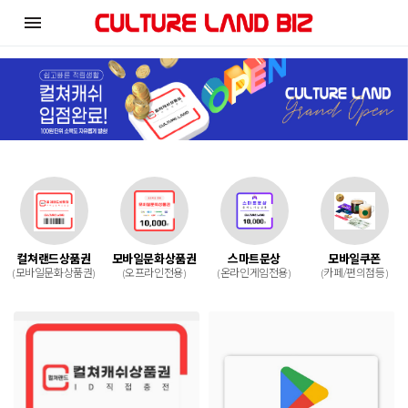
menu
컬쳐랜드상품권
모바일문화상품권
스마트문상
모바일쿠폰
(모바일문화상품권)
(오프라인전용)
(온라인게임전용)
(카페/편의점등)