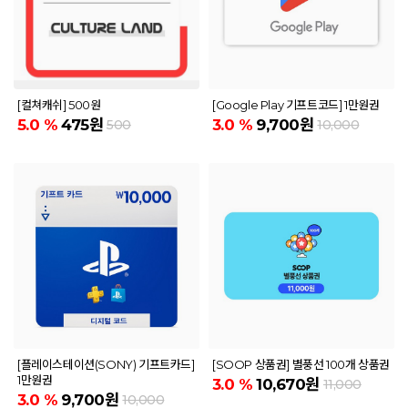
[컬쳐캐쉬] 500원
[Google Play 기프트코드] 1만원권
5.0
%
475원
3.0
%
9,700원
500
10,000
[플레이스테이션(SONY) 기프트카드]
[SOOP 상품권] 별풍선 100개 상품권
1만원권
3.0
%
10,670원
11,000
3.0
%
9,700원
10,000