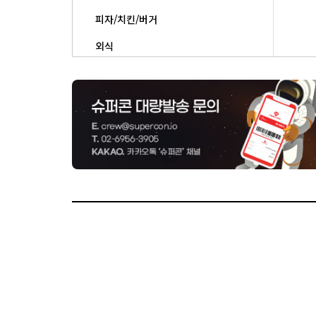
피자/치킨/버거
외식
베이커리/도넛
상품권/생활편의/기타