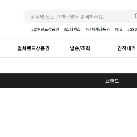
#컬쳐랜드상품권
#스타벅스
#신세계상품권
#CU
#GS2
컬쳐랜드상품권
발송/조회
견적내기
브랜드