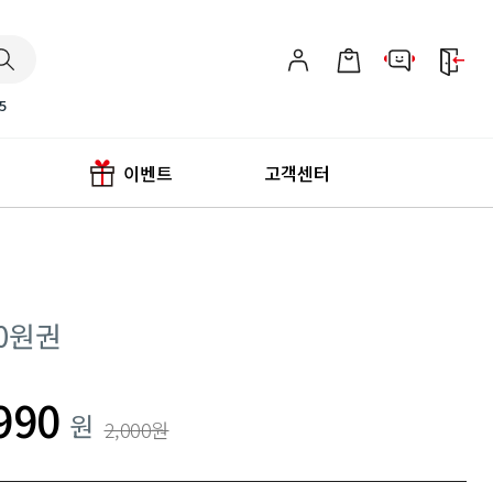
5
이벤트
고객센터
00원권
990
정가
원
2,000원