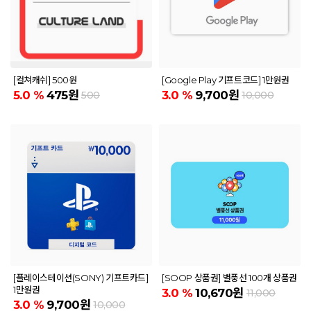
[컬쳐캐쉬] 500원
[Google Play 기프트코드] 1만원권
5.0
%
475원
3.0
%
9,700원
500
10,000
[플레이스테이션(SONY) 기프트카드]
[SOOP 상품권] 별풍선 100개 상품권
1만원권
3.0
%
10,670원
11,000
3.0
%
9,700원
10,000