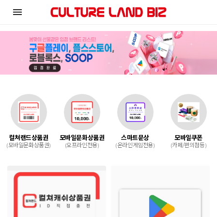
menu
컬쳐랜드상품권
모바일문화상품권
스마트문상
모바일쿠폰
(모바일문화상품권)
(오프라인전용)
(온라인게임전용)
(카페/편의점등)