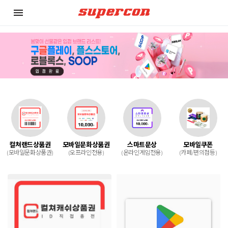
menu
컬쳐랜드상품권
모바일문화상품권
스마트문상
모바일쿠폰
(모바일문화상품권)
(오프라인전용)
(온라인게임전용)
(카페/편의점등)