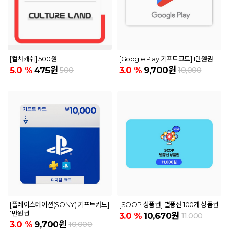
[컬쳐캐쉬] 500원
[Google Play 기프트코드] 1만원권
5.0
%
475원
3.0
%
9,700원
500
10,000
[플레이스테이션(SONY) 기프트카드]
[SOOP 상품권] 별풍선 100개 상품권
1만원권
3.0
%
10,670원
11,000
3.0
%
9,700원
10,000