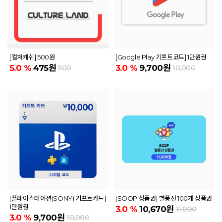
[컬쳐캐쉬] 500원
[Google Play 기프트코드] 1만원권
5.0
%
475원
3.0
%
9,700원
500
10,000
[플레이스테이션(SONY) 기프트카드]
[SOOP 상품권] 별풍선 100개 상품권
1만원권
3.0
%
10,670원
11,000
3.0
%
9,700원
10,000