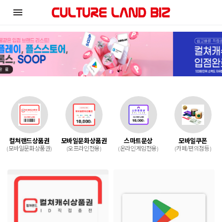
menu
컬쳐랜드상품권
모바일문화상품권
스마트문상
모바일쿠폰
(모바일문화상품권)
(오프라인전용)
(온라인게임전용)
(카페/편의점등)