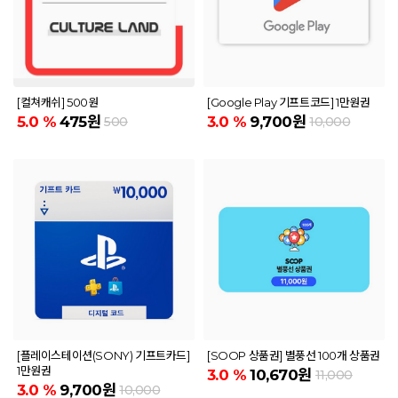
[컬쳐캐쉬] 500원
[Google Play 기프트코드] 1만원권
5.0
%
475원
3.0
%
9,700원
500
10,000
[플레이스테이션(SONY) 기프트카드]
[SOOP 상품권] 별풍선 100개 상품권
1만원권
3.0
%
10,670원
11,000
3.0
%
9,700원
10,000