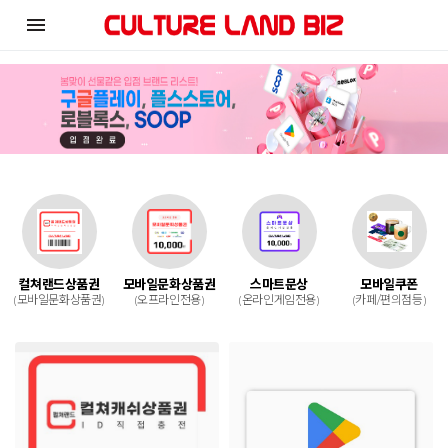
menu
컬쳐랜드상품권
모바일문화상품권
스마트문상
모바일쿠폰
(모바일문화상품권)
(오프라인전용)
(온라인게임전용)
(카페/편의점등)