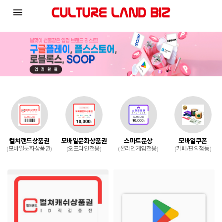
menu
컬쳐랜드상품권
모바일문화상품권
스마트문상
모바일쿠폰
(모바일문화상품권)
(오프라인전용)
(온라인게임전용)
(카페/편의점등)