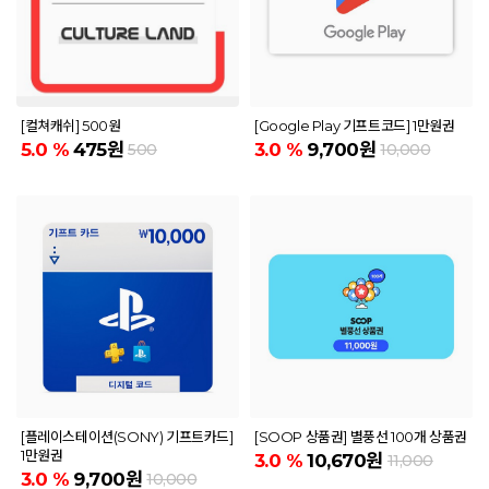
[컬쳐캐쉬] 500원
[Google Play 기프트코드] 1만원권
5.0
%
475원
3.0
%
9,700원
500
10,000
[플레이스테이션(SONY) 기프트카드]
[SOOP 상품권] 별풍선 100개 상품권
1만원권
3.0
%
10,670원
11,000
3.0
%
9,700원
10,000