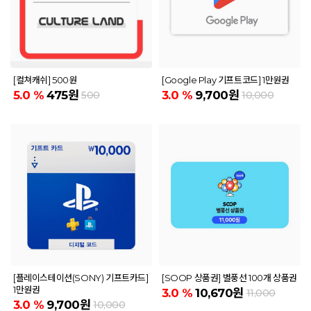
[컬쳐캐쉬] 500원
[Google Play 기프트코드] 1만원권
5.0
%
475원
3.0
%
9,700원
500
10,000
[플레이스테이션(SONY) 기프트카드]
[SOOP 상품권] 별풍선 100개 상품권
1만원권
3.0
%
10,670원
11,000
3.0
%
9,700원
10,000