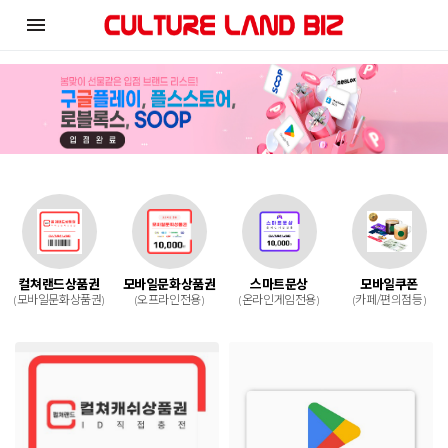
menu
컬쳐랜드상품권
모바일문화상품권
스마트문상
모바일쿠폰
(모바일문화상품권)
(오프라인전용)
(온라인게임전용)
(카페/편의점등)