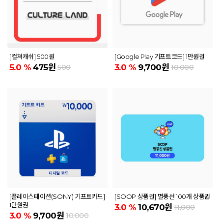
[컬쳐캐쉬] 500원
[Google Play 기프트코드] 1만원권
5.0
%
475원
3.0
%
9,700원
500
10,000
[플레이스테이션(SONY) 기프트카드]
[SOOP 상품권] 별풍선 100개 상품권
1만원권
3.0
%
10,670원
11,000
3.0
%
9,700원
10,000