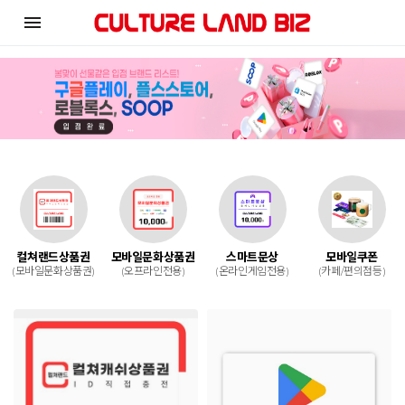
menu
컬쳐랜드상품권
모바일문화상품권
스마트문상
모바일쿠폰
(모바일문화상품권)
(오프라인전용)
(온라인게임전용)
(카페/편의점등)