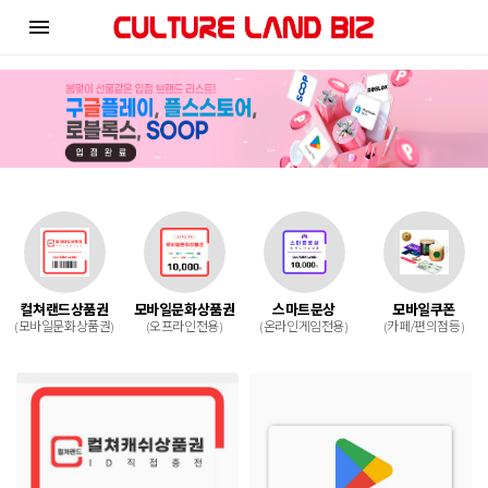
menu
컬쳐랜드상품권
모바일문화상품권
스마트문상
모바일쿠폰
(모바일문화상품권)
(오프라인전용)
(온라인게임전용)
(카페/편의점등)