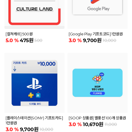
[컬쳐캐쉬] 500원
[Google Play 기프트코드] 1만원권
5.0
%
475원
3.0
%
9,700원
500
10,000
[플레이스테이션(SONY) 기프트카드]
[SOOP 상품권] 별풍선 100개 상품권
1만원권
3.0
%
10,670원
11,000
3.0
%
9,700원
10,000