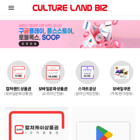
menu
컬쳐랜드상품권
모바일문화상품권
스마트문상
모바일쿠폰
(모바일문화상품권)
(오프라인전용)
(온라인게임전용)
(카페/편의점등)