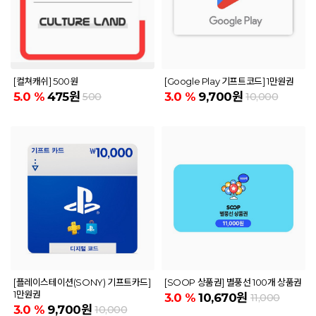
[컬쳐캐쉬] 500원
[Google Play 기프트코드] 1만원권
5.0
%
475원
3.0
%
9,700원
500
10,000
[플레이스테이션(SONY) 기프트카드]
[SOOP 상품권] 별풍선 100개 상품권
1만원권
3.0
%
10,670원
11,000
3.0
%
9,700원
10,000