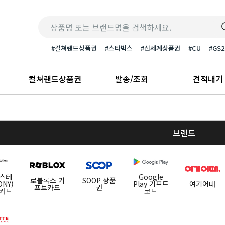
#컬쳐랜드상품권
#스타벅스
#신세계상품권
#CU
#GS2
컬쳐랜드상품권
발송/조회
견적내기
브랜드
스테
Google
로블록스 기
SOOP 상품
NY)
Play 기프트
여기어때
프트카드
권
카드
코드