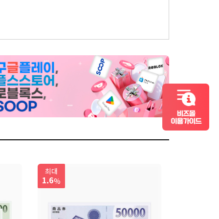
컬쳐랜드 비즈몰 이용가이드
최대
1.6
%