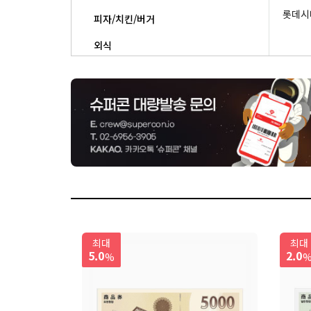
롯데시
피자/치킨/버거
외식
베이커리/도넛
상품권/생활편의/기타
최대
최대
5.0
2.0
%