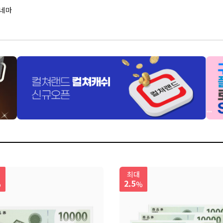
네마
최대
2.5
%
%