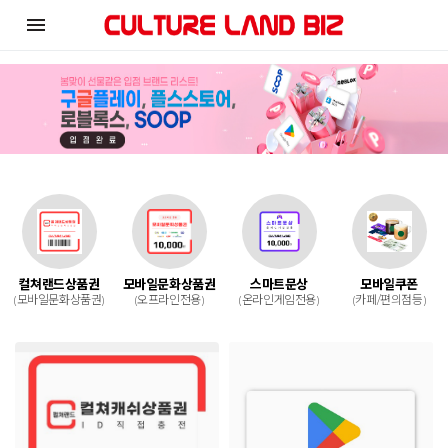
menu
컬쳐랜드상품권
모바일문화상품권
스마트문상
모바일쿠폰
(모바일문화상품권)
(오프라인전용)
(온라인게임전용)
(카페/편의점등)