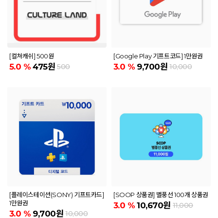
[컬쳐캐쉬] 500원
[Google Play 기프트코드] 1만원권
5.0
%
475원
3.0
%
9,700원
500
10,000
[플레이스테이션(SONY) 기프트카드]
[SOOP 상품권] 별풍선 100개 상품권
1만원권
3.0
%
10,670원
11,000
3.0
%
9,700원
10,000